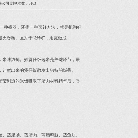
限公司 浏览次数：3163
一种盛器，还指一种烹饪方法，就是把淘好
火煲熟。区别于"砂锅"，用瓦做成
，米味浓郁。煮煲仔饭选米是关键环节，最
，让煮出来的煲仔饭散发出独特的饭香。
晶莹剔透的米饭吸取了腊肉材料精华后，香
丝、蒸腊肠、蒸腊肉、蒸腊鸭腿、蒸鱼块、