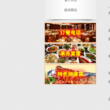
食疗养生
靓汤粥品