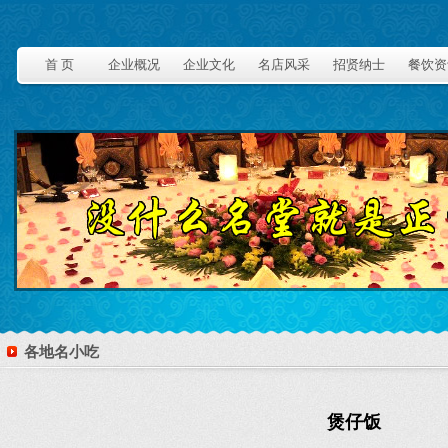
首 页
企业概况
企业文化
名店风采
招贤纳士
餐饮资
各地名小吃
煲仔饭