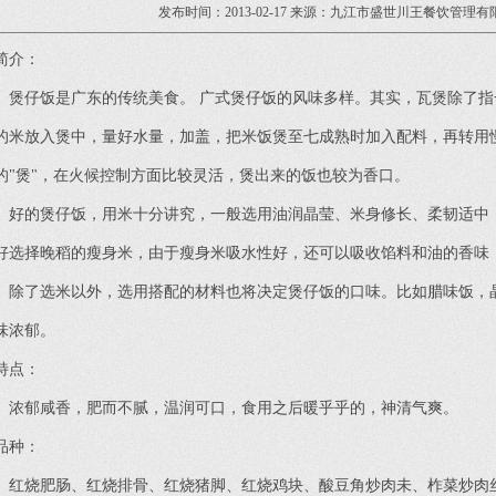
发布时间：2013-02-17 来源：九江市盛世川王餐饮管理有
简介：
煲仔饭是广东的传统美食。 广式煲仔饭的风味多样。其实，瓦煲除了指
的米放入煲中，量好水量，加盖，把米饭煲至七成熟时加入配料，再转用慢
的"煲"，在火候控制方面比较灵活，煲出来的饭也较为香口。
好的煲仔饭，用米十分讲究，一般选用油润晶莹、米身修长、柔韧适中
好选择晚稻的瘦身米，由于瘦身米吸水性好，还可以吸收馅料和油的香味
除了选米以外，选用搭配的材料也将决定煲仔饭的口味。比如腊味饭，
味浓郁。
特点：
浓郁咸香，肥而不腻，温润可口，食用之后暖乎乎的，神清气爽。
品种：
红烧肥肠、红烧排骨、红烧猪脚、红烧鸡块、酸豆角炒肉未、柞菜炒肉