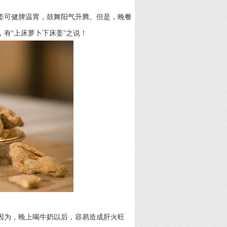
姜可健脾温胃，鼓舞阳气升腾。但是，晚餐
有“上床萝卜下床姜”之说！
因为，晚上喝牛奶以后，容易造成肝火旺