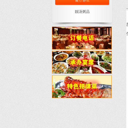
食疗养生
靓汤粥品