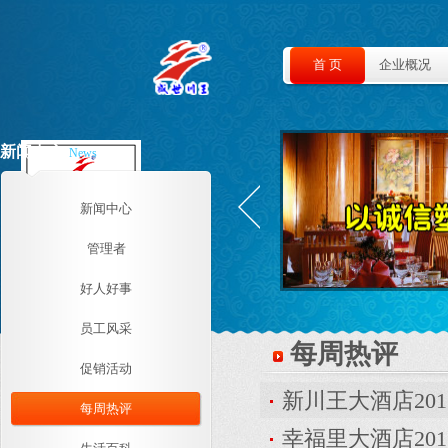
首 页
企业概况
新闻中心
News
新闻中心
管理者
好人好事
员工风采
每周热评
促销活动
新川王大酒店20
每周热评
幸福里大酒店20