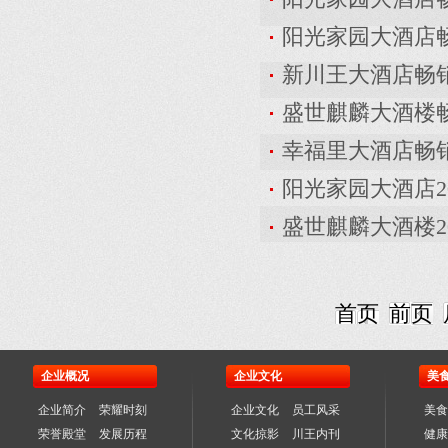
阳光家园大酒店
新川王大酒店畅
盛世麒麟大酒楼
幸福里大酒店畅
阳光家园大酒店2
盛世麒麟大酒楼2
首页
前页
企业概况
企业文化
美
企业简介
荣耀时刻
企业文化
员工风采
美食
荣誉殿堂
发展历程
文化掠影
川王内刊
健康